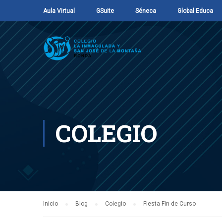
Aula Virtual
GSuite
Séneca
Global Educa
COLEGIO
Inicio
Blog
Colegio
Fiesta Fin de Curso