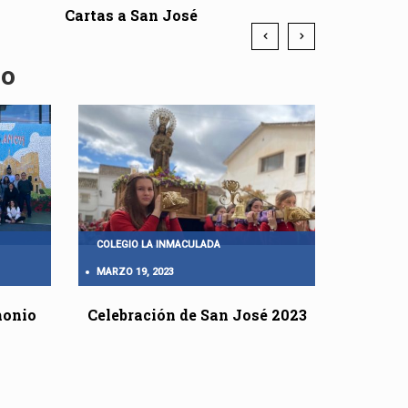
Cartas a San José
do
COLEGIO LA INMACULADA
COLEGIO 
MARZO 19, 2023
MARZO 16
monio
Celebración de San José 2023
Inte