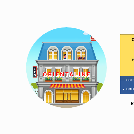
COLE
OCTU
R