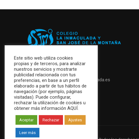
Este sitio web utiliza cookies
propias y de terceros, para analizar
+34 952 87 26 47
nuestros servicios y mostrarte
publicidad relacionada con tus
secretaria@colegiolainmaculada.es
preferencias, en base a un perfil
elaborado a partir de tus hábitos de
navegación (por ejemplo, páginas
visitadas). Puede configurar,
rechazar la utilización de cookies u
obtener más información AQUÍ.
Aceptar
Rechazar
Ajustes
Leer más