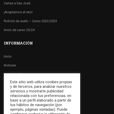
Cartas a San José
¡Aceptamos el reto!
Robots de suelo – Curso 2022/2023
Inicio de curso 23/24
INFORMACIÓN
Inicio
Noticias
Aviso Legal
Este sitio web utiliza cookies propias
Política de Cookies
y de terceros, para analizar nuestros
servicios y mostrarte publicidad
Política de Privacidad
relacionada con tus preferencias, en
base a un perfil elaborado a partir de
Canal Ético
tus hábitos de navegación (por
ejemplo, páginas visitadas). Puede
Contactar