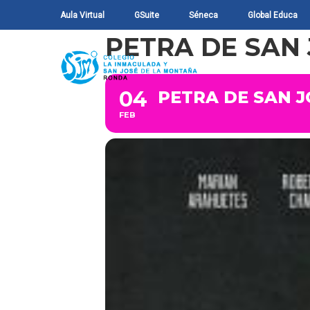
Aula Virtual
GSuite
Séneca
Global Educa
PETRA DE SAN
04
PETRA DE SAN J
FEB