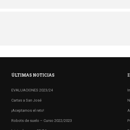
ÚLTIMAS NOTICIAS
EVALUACIONES 2023/24
I
Cartas a San José
N
¡Aceptamos el reto!
A
Robots de suelo – Curso 2022/2023
P