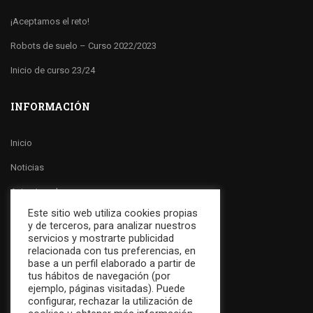
¡Aceptamos el reto!
Robots de suelo – Curso 2022/2023
Inicio de curso 23/24
INFORMACIÓN
Inicio
Noticias
Aviso Legal
Este sitio web utiliza cookies propias
Política de Cookies
y de terceros, para analizar nuestros
servicios y mostrarte publicidad
Política de Privacidad
relacionada con tus preferencias, en
base a un perfil elaborado a partir de
Canal Ético
tus hábitos de navegación (por
ejemplo, páginas visitadas). Puede
Contactar
configurar, rechazar la utilización de