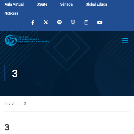
Aula Virtual
GSuite
Séneca
Global Educa
Noticias
3
Inicio
3
3