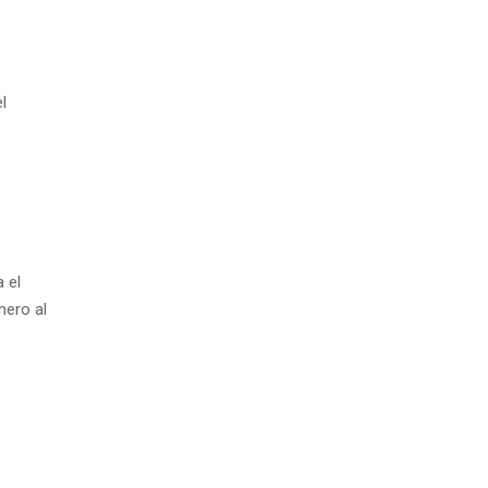
l
 el
nero al