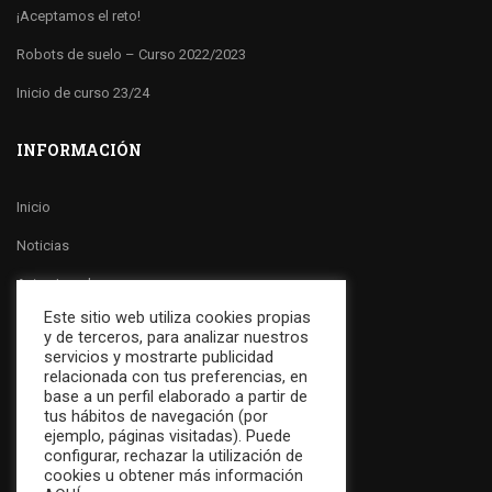
¡Aceptamos el reto!
Robots de suelo – Curso 2022/2023
Inicio de curso 23/24
INFORMACIÓN
Inicio
Noticias
Aviso Legal
Este sitio web utiliza cookies propias
Política de Cookies
y de terceros, para analizar nuestros
servicios y mostrarte publicidad
Política de Privacidad
relacionada con tus preferencias, en
base a un perfil elaborado a partir de
Canal Ético
tus hábitos de navegación (por
ejemplo, páginas visitadas). Puede
Contactar
configurar, rechazar la utilización de
cookies u obtener más información