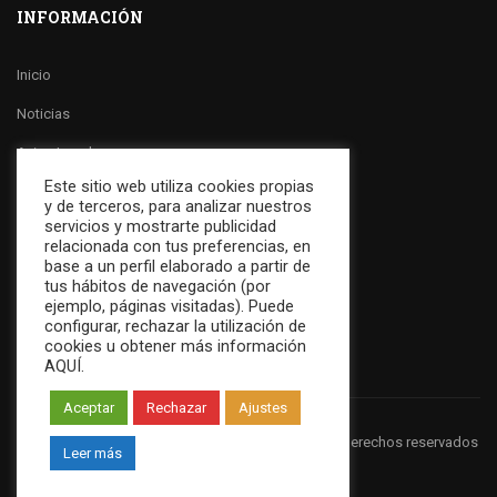
INFORMACIÓN
Inicio
Noticias
Aviso Legal
Este sitio web utiliza cookies propias
Política de Cookies
y de terceros, para analizar nuestros
servicios y mostrarte publicidad
Política de Privacidad
relacionada con tus preferencias, en
base a un perfil elaborado a partir de
Canal Ético
tus hábitos de navegación (por
ejemplo, páginas visitadas). Puede
Contactar
configurar, rechazar la utilización de
cookies u obtener más información
AQUÍ.
Aceptar
Rechazar
Ajustes
Copyright 2021 Colegio La Inmaculada - Todos los derechos reservados
Leer más
|
Hosting España y Diseño Web
by M2ESTUDIO